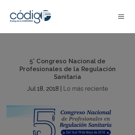
5° Congreso Nacional de
Profesionales de la Regulación
Sanitaria
Jul 18, 2018
|
Lo más reciente