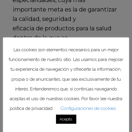
especialidades, cuya más
importante meta es la de garantizar
la calidad, seguridad y
eficacia de productos para la salud
dentro de la que se
incluyen medicamentos, productos
Las cookies son elementos necesarios para un mejor
biológicos y dispositivos médicos, y
funcionamiento de nuestro sitio. Las usamos para mejorar
otros insumos relacionados.
tu experiencia de navegación y ofrecerte la información,
propia o de anunciantes, que sea exclusivamente de tu
En concordancia con el interés de la
interés. Entenderemos que, si continúas navegando
COFEPRIS
para dar cumplimiento a
aceptas el uso de nuestras cookies. Por favor lee nuestra
sus responsabilidades y agilizar la
política de privacidad.
Configuraciones de cookies.
realización de los procedimientos
Acepto.
que conduzcan a la obtención de