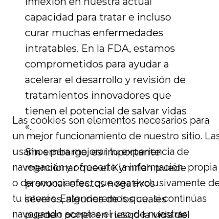
inflexión en nuestra actual
capacidad para tratar e incluso
curar muchas enfermedades
intratables. En la FDA, estamos
comprometidos para ayudar a
acelerar el desarrollo y revisión de
tratamientos innovadores que
tienen el potencial de salvar vidas
Las cookies son elementos necesarios para
«.
un mejor funcionamiento de nuestro sitio. La
usamos para mejorar tu experiencia de
Sin embargo, es importante
navegación y ofrecerte la información, propia
mencionar que el Kymriah puede
o de anunciantes, que sea exclusivamente d
provocar efectos negativos
tu interés. Entenderemos que, si continúas
severos, algunos de los cuales
navegando aceptas el uso de nuestras
pueden poner en riesgo la vida del