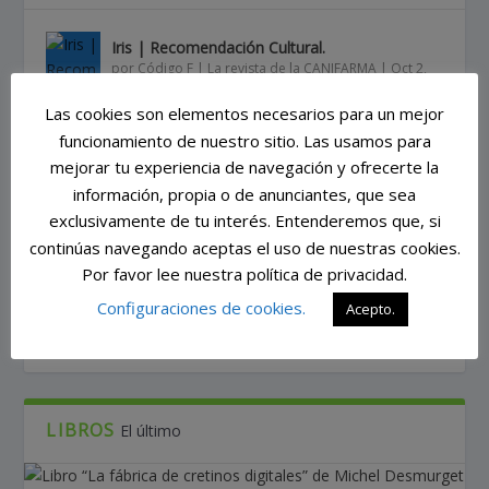
Iris | Recomendación Cultural.
por
Código F | La revista de la CANIFARMA
|
Oct 2,
2020
|
Películas
|
0
Las cookies son elementos necesarios para un mejor
funcionamiento de nuestro sitio. Las usamos para
mejorar tu experiencia de navegación y ofrecerte la
Robin’s wish | Recomendación cultural.
por
Código F | La revista de la CANIFARMA
|
Sep 25,
información, propia o de anunciantes, que sea
2020
|
Películas
|
0
exclusivamente de tu interés. Entenderemos que, si
continúas navegando aceptas el uso de nuestras cookies.
Por favor lee nuestra política de privacidad.
Extremis | Recomendación cultural.
Configuraciones de cookies.
Acepto.
por
Código F | La revista de la CANIFARMA
|
Ago 28,
2020
|
Películas
|
0
LIBROS
El último