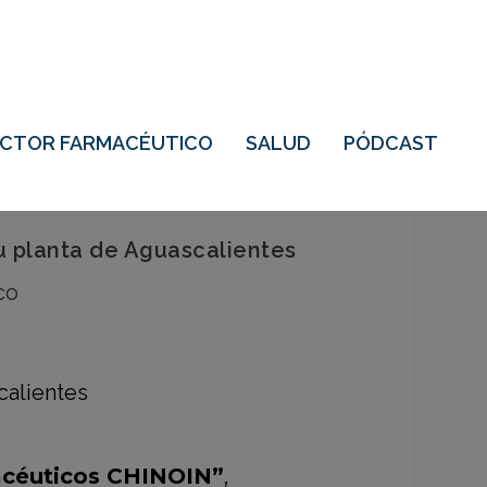
ECTOR FARMACÉUTICO
SALUD
PÓDCAST
u planta de Aguascalientes
co
acéuticos CHINOIN”
,