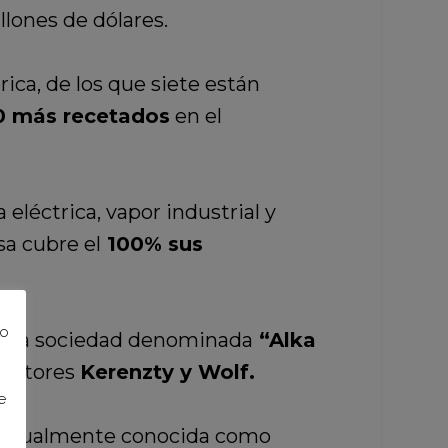
lones de dólares.
ca, de los que siete están
0 más recetados
en el
eléctrica, vapor industrial y
a cubre el
100% sus
to
on la sociedad denominada
“Alka
doctores
Kerenzty y Wolf.
e
ctualmente conocida como