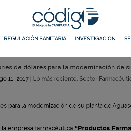
REGULACIÓN SANITARIA
INVESTIGACIÓN
S
lones de dólares para la modernización de s
go 11, 2017
|
Lo más reciente
,
Sector Farmacéuti
o, la empresa farmacéutica
“Productos Farm