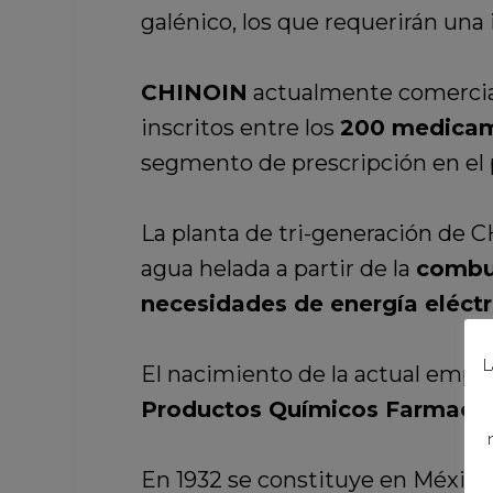
galénico, los que requerirán una
CHINOIN
actualmente comercial
inscritos entre los
200 medicam
segmento de prescripción en el p
La planta de tri-generación de CH
agua helada a partir de la
combus
necesidades de energía eléctr
L
El nacimiento de la actual empr
Productos Químicos Farmacéu
En 1932 se constituye en México