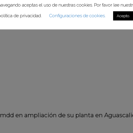
cana.
avegando aceptas el uso de nuestras cookies. Por favor lee nuest
olítica de privacidad.
Configuraciones de cookies.
Acepto.
5 mdd en ampliación de su planta en Aguascali