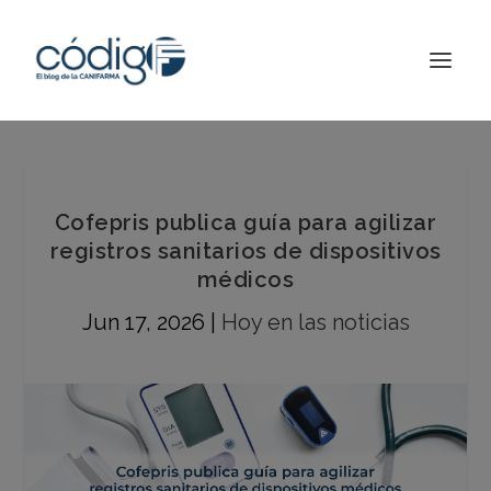
Cofepris publica guía para agilizar
registros sanitarios de dispositivos
médicos
Jun 17, 2026
|
Hoy en las noticias