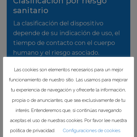
Clasificación por riesgo
sanitario
La clasificación del dispositivo
depende de su indicación de uso, el
tiempo de contacto con el cuerpo
humano y el riesgo asociado.
Las cookies son elementos necesarios para un mejor
Los dispositivos clase I
funcionamiento de nuestro sitio. Las usamos para mejorar
corresponden a insumos conocidos
tu experiencia de navegación y ofrecerte la información,
en la práctica médica, con seguridad
propia o de anunciantes, que sea exclusivamente de tu
y eficacia comprobadas, que
interés. Entenderemos que, si continúas navegando
generalmente no se introducen al
organismo. Los clase II también son
aceptas el uso de nuestras cookies. Por favor lee nuestra
conocidos en la práctica médica,
política de privacidad.
Configuraciones de cookies.