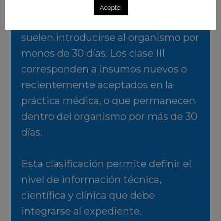
pero pueden tener variaciones en
Acepto.
sus materiales o concentración, y
suelen introducirse al organismo por
menos de 30 días. Los clase III
corresponden a insumos nuevos o
recientemente aceptados en la
práctica médica, o que permanecen
dentro del organismo por más de 30
días.
Esta clasificación permite definir el
nivel de información técnica,
científica y clínica que debe
integrarse al expediente.