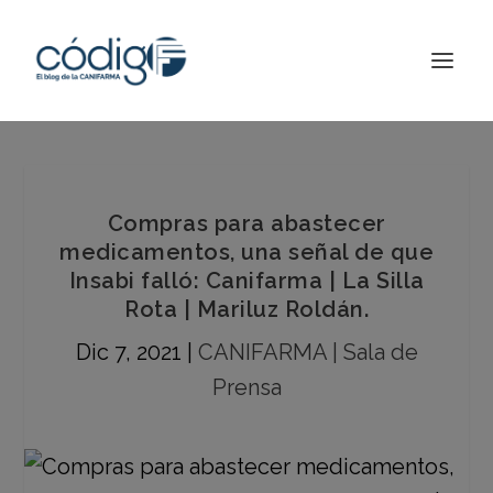
Compras para abastecer
medicamentos, una señal de que
Insabi falló: Canifarma | La Silla
Rota | Mariluz Roldán.
Dic 7, 2021
|
CANIFARMA | Sala de
Prensa