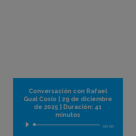
Conversación con Rafael
Gual Cosío | 29 de diciembre
de 2025 | Duración: 41
minutos
Reproductor
00:00