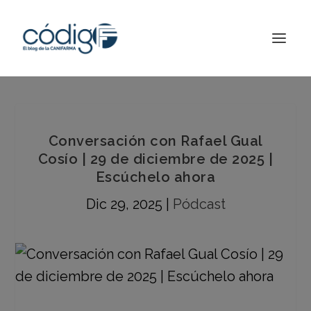
Conversación con Rafael Gual
Cosío | 29 de diciembre de 2025 |
Escúchelo ahora
Dic 29, 2025
|
Pódcast