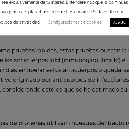
sea exclusivamente de tu interés. Entenderemos que, si continúas
avegando aceptas el uso de nuestras cookies. Por favor lee nuest
ebas de reacción en cadena de la polimerasa po
olítica de privacidad.
Configuraciones de cookies.
Acepto.
ncia del virus SARS-CoV-2 en el organismo en u
mo pruebas rápidas, estas pruebas buscan la
 de los anticuerpos IgM (inmunoglobulina M) e
z días en liberar estos anticuerpos o quedars
tivo originado por anticuerpos de infecciones
, considerando esto es que se ha estimado su
as de proteínas utilizan muestras del tracto re