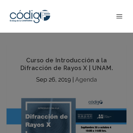
Curso de Introducción a la
Difracción de Rayos X | UNAM.
Sep 26, 2019
|
Agenda