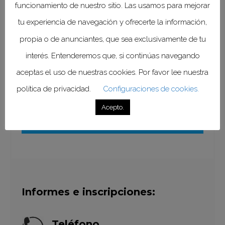
Duración:
20 hrs.
funcionamiento de nuestro sitio. Las usamos para mejorar
tu experiencia de navegación y ofrecerte la información,
Instructores:
MC Adriana
propia o de anunciantes, que sea exclusivamente de tu
Tejeda Cruz y Dr. José Á.
interés. Entenderemos que, si continúas navegando
Chávez Carvayar
aceptas el uso de nuestras cookies. Por favor lee nuestra
política de privacidad.
Configuraciones de cookies.
Inscripciones
Acepto.
Informes e inscripciones:
Teléfono