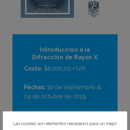
Introducción a la
Difracción de Rayos X
Costo:
$8,000.00 + IVA
Fechas:
30 de septiembre al
04 de octubre de 2019
Horario:
10:00 a 14:00 hrs
Las cookies son elementos necesarios para un mejor