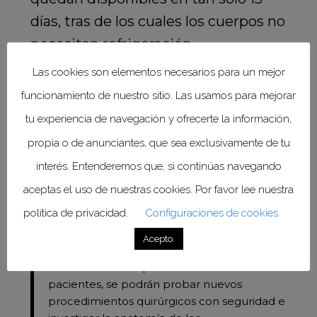
días, tras de los cuales los cuerpos no
necesitan refrigeración,
manteniéndose flexibles y con una
Las cookies son elementos necesarios para un mejor
coloración prácticamente normal.
funcionamiento de nuestro sitio. Las usamos para mejorar
tu experiencia de navegación y ofrecerte la información,
“Cada semestre llegan dos mil alumnos de
propia o de anunciantes, que sea exclusivamente de tu
nuevo ingreso a la Facultad de Medicina, en
total, la licenciatura tiene aproximadamente
interés. Entenderemos que, si continúas navegando
nueve mil estudiantes y los médicos que
aceptas el uso de nuestras cookies. Por favor lee nuestra
cursan una especialidad después de la
política de privacidad.
Configuraciones de cookies.
licenciatura son casi 11 mil. Gracias al
Programa de Donación de Cuerpos,
Acepto.
muchos de estos alumnos podrán elevar su
nivel de destreza para la atención real de los
pacientes, se podrán probar nuevos
procedimientos quirúrgicos con seguridad e