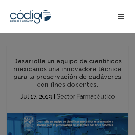
Desarrolla un equipo de científicos
mexicanos una innovadora técnica
para la preservación de cadáveres
con fines docentes.
Jul 17, 2019
|
Sector Farmacéutico