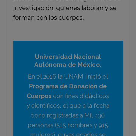
investigación, quienes laboran y se
forman con los cuerpos.
Universidad Nacional
Autónoma de México.
En el 2016 la UNAM inició el
Programa de Donación de
Cuerpos
con fines didácticos
y científicos, el que a la fecha
tiene registradas a Mil 430
personas (515 hombres y 915
mujeres), cuyas edades se