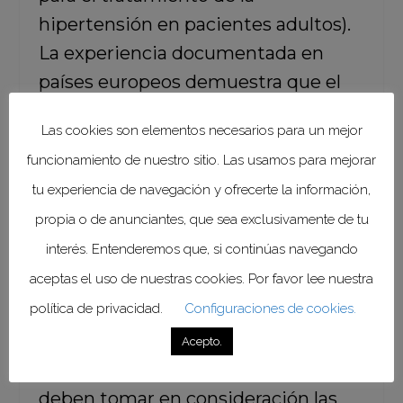
hipertensión en pacientes adultos).
La experiencia documentada en
países europeos demuestra que el
uso del timol administrado
Las cookies son elementos necesarios para un mejor
tópicamente en menores de tres
funcionamiento de nuestro sitio. Las usamos para mejorar
meses, evita complicaciones
tu experiencia de navegación y ofrecerte la información,
posteriores como infecciones,
propia o de anunciantes, que sea exclusivamente de tu
ulceraciones y crecimiento tumoral.
interés. Entenderemos que, si continúas navegando
aceptas el uso de nuestras cookies. Por favor lee nuestra
Es importante destacar que este gel
política de privacidad.
Configuraciones de cookies.
se elabora
“a la medida”
,
atendiendo a las indicaciones
Acepto.
precisas del médico tratante, las que
deben tomar en consideración las