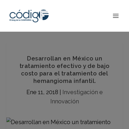
Desarrollan en México un
tratamiento efectivo y de bajo
costo para el tratamiento del
hemangioma infantil.
Ene 11, 2018
|
Investigación e
Innovación