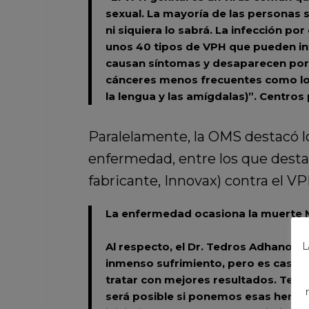
sexual. La mayoría de las personas 
ni siquiera lo sabrá. La infección po
unos 40 tipos de VPH que pueden inf
causan síntomas y desaparecen por s
cánceres menos frecuentes como los d
la lengua y las amígdalas)”.
Centros 
Paralelamente, la OMS destacó l
enfermedad, entre los que destac
fabricante, Innovax) contra el VP
La enfermedad ocasiona la muerte Ma
Al respecto, el Dr. Tedros Adhanom G
L
inmenso sufrimiento, pero es casi c
tratar con mejores resultados. Tene
será posible si ponemos esas herram