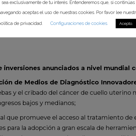
ión del cáncer del cuello uterino, eso es lo que pretend
sea exclusivamente de tu interés. Entenderemos que, si continúas
avegando aceptas el uso de nuestras cookies. Por favor lee nuest
nto de la vida se infectan por VPH, pero sólo en 1 de c
ía de Salud de México.
olítica de privacidad.
Configuraciones de cookies.
Acepto.
 inversiones anunciados a nivel mundial c
ción de Medios de Diagnóstico Innovador
uebas y el cribado del cáncer de cuello uterino
ingresos bajos y medianos;
onal que promueve el acceso al tratamiento de
s para la adopción a gran escala de herramien