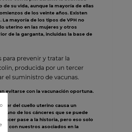
 de su vida, aunque la mayoría de ellas
 comienzos de los veinte años. Existen
. La mayoría de los tipos de VPH no
 uterino en las mujeres y otros
or de la garganta, incluidas la base de
ara prevenir y tratar la
olin, producida por un tercer
ar el suministro de vacunas.
n evitarse con la vacunación oportuna.
ncer del cuello uterino causa un
to
 es uno de los cánceres que se puede
áncer pase a la historia, pero eso solo
e
unto con nuestros asociados en la