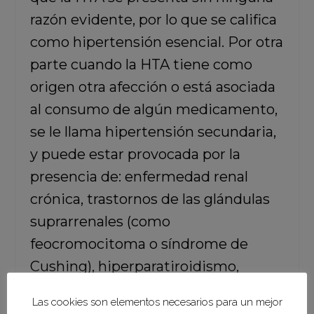
razón evidente, por lo que se califica
como hipertensión esencial. Por otra
parte cuando la HTA tiene como
origen otra afección o está asociada
al consumo de algún medicamento,
se le llama hipertensión secundaria,
y puede estar provocada por la
presencia de: enfermedad renal
crónica, trastornos de las glándulas
suprarrenales (como
feocromocitoma o síndrome de
Cushing), hiperparatiroidismo,
embarazo o preeclampsia y
Las cookies son elementos necesarios para un mejor
medicamentos como las píldoras