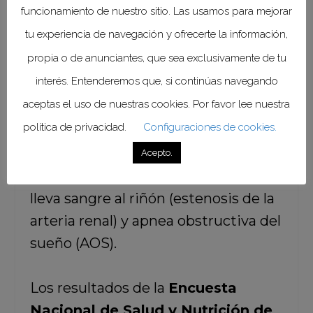
funcionamiento de nuestro sitio. Las usamos para mejorar
anticonceptivas, pastillas para
tu experiencia de navegación y ofrecerte la información,
adelgazar, algunos medicamentos
propia o de anunciantes, que sea exclusivamente de tu
para el resfriado, fármacos para la
interés. Entenderemos que, si continúas navegando
migraña, corticosteroides, algunos
aceptas el uso de nuestras cookies. Por favor lee nuestra
antipsicóticos y ciertos
política de privacidad.
Configuraciones de cookies.
medicamentos utilizados para el
tratamiento del cáncer, el
Acepto.
estrechamiento de la arteria que
lleva sangre al riñón (estenosis de la
arteria renal) y apnea obstructiva del
sueño (AOS).
Los resultados de la
Encuesta
Nacional de Salud y Nutrición de