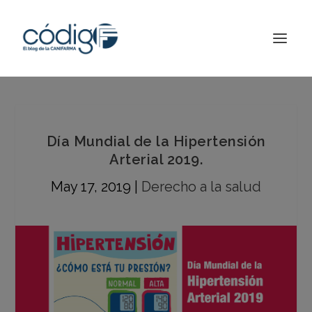
Día Mundial de la Hipertensión
Arterial 2019.
May 17, 2019
|
Derecho a la salud