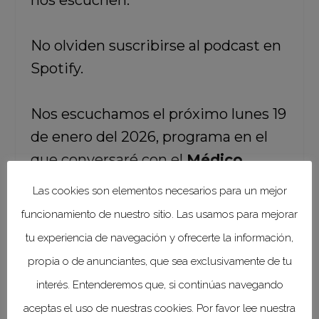
nos escuchen.
No olviden suscribirse al podcast en
Spotify.
Nos escuchamos el próximo lunes 19
de enero del 2026, programa en el
que conversaré con el
Médico
Veterinario Zootecnista Francisco
Las cookies son elementos necesarios para un mejor
Monroy
sobre las Enfermedades
funcionamiento de nuestro sitio. Las usamos para mejorar
Tropicales Desatendidas, un tema
tu experiencia de navegación y ofrecerte la información,
súper interesante, y sobre el que
propia o de anunciantes, que sea exclusivamente de tu
vale la pena saber más.
interés. Entenderemos que, si continúas navegando
aceptas el uso de nuestras cookies. Por favor lee nuestra