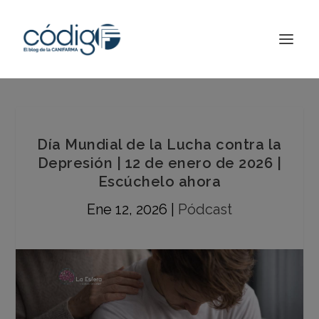
Día Mundial de la Lucha contra la
Depresión | 12 de enero de 2026 |
Escúchelo ahora
Ene 12, 2026
|
Pódcast