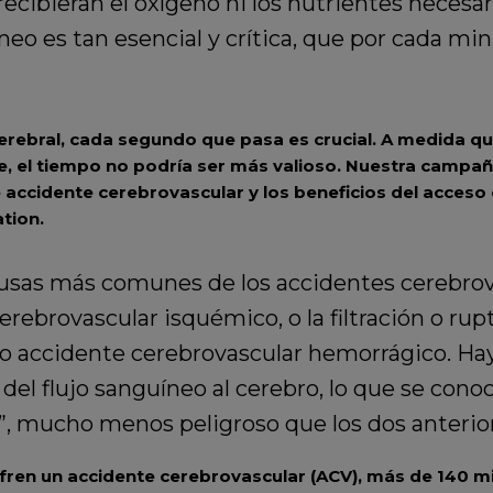
ecibieran el oxígeno ni los nutrientes necesar
neo es tan esencial y crítica, que por cada m
rebral, cada segundo que pasa es crucial. A medida que 
, el tiempo no podría ser más valioso. Nuestra campa
e accidente cerebrovascular y los beneficios del acceso
tion.
ausas más comunes de los accidentes cerebrov
rebrovascular isquémico, o la filtración o rup
mo accidente cerebrovascular hemorrágico. Ha
 del flujo sanguíneo al cerebro, lo que se co
e”, mucho menos peligroso que los dos anterio
fren un accidente cerebrovascular (ACV), más de 140 mi