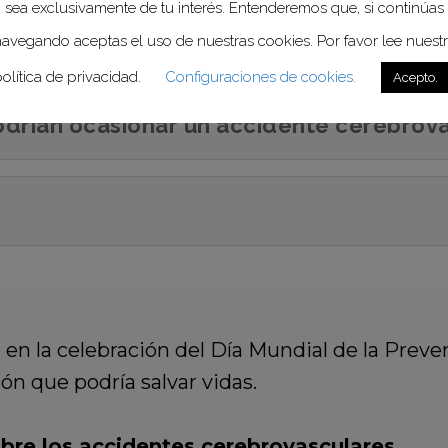
sea exclusivamente de tu interés. Entenderemos que, si continúas
 severo sin causa conocida.
avegando aceptas el uso de nuestras cookies. Por favor lee nuest
olítica de privacidad.
Configuraciones de cookies.
Acepto.
odrían ocasionar un accidente cerebrov
n la celebración del Día Mundial de la Preve
ón que podría salvar vidas.
bre los accidentes cerebrovasculares.