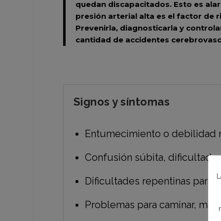
quedan discapacitados. Esto es ala
presión arterial alta es el factor d
Prevenirla, diagnosticarla y control
cantidad de accidentes cerebrovasc
Signos y síntomas
Entumecimiento o debilidad re
Confusión súbita, dificultad 
L
Dificultades repentinas para 
Problemas para caminar, mareo