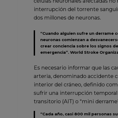
células neuronales afectadas no r
interrupción del torrente sanguí
dos millones de neuronas.
“Cuando alguien sufre un derrame ce
neuronas comienzan a desvanecerse
crear conciencia sobre los signos d
emergencia”.
World Stroke Organiza
Es necesario informar que las c
arteria, denominado accidente ce
interior del cráneo, definido co
sufrir una interrupción temporal
transitorio (AIT) o “mini derram
“Cada año, casi 800 mil personas su