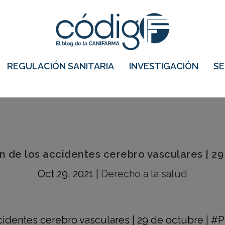
REGULACIÓN SANITARIA
INVESTIGACIÓN
S
n de los accidentes cerebro vasculares | 2
Oct 29, 2021
|
Derecho a la salud