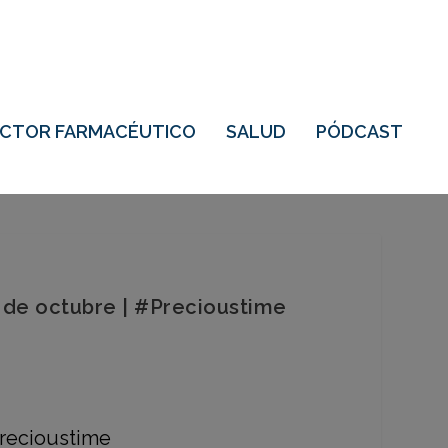
ECTOR FARMACÉUTICO
SALUD
PÓDCAST
9 de octubre | #Precioustime