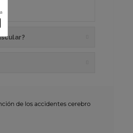
ra
ascular?
nción de los accidentes cerebro