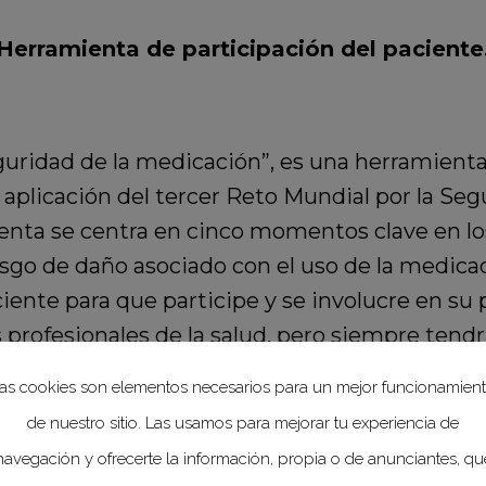
Herramienta de participación del paciente
uridad de la medicación”, es una herramienta 
la aplicación del tercer Reto Mundial por la Se
enta se centra en cinco momentos clave en los
esgo de daño asociado con el uso de la medica
ciente para que participe y se involucre en su
s profesionales de la salud, pero siempre tend
dores.
as cookies son elementos necesarios para un mejor funcionamien
de nuestro sitio. Las usamos para mejorar tu experiencia de
para la seguridad de la medicación” puede ap
navegación y ofrecerte la información, propia o de anunciantes, qu
 y contextos, pudiéndose aplicar, cuando los p