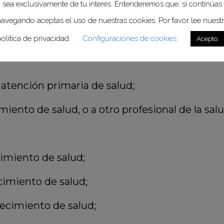
sea exclusivamente de tu interés. Entenderemos que, si continúas
avegando aceptas el uso de nuestras cookies. Por favor lee nuest
olítica de privacidad.
Configuraciones de cookies.
Acepto.
 atención primaria de salud;
iento de salud, o a otro profesional de la salu
imiento de salud;
cimiento de salud;
lecimiento de salud;