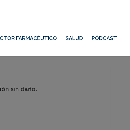
ECTOR FARMACÉUTICO
SALUD
PÓDCAST
ión sin daño.