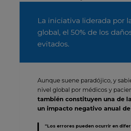
La iniciativa liderada por
global, el 50% de los dañ
evitados.
Aunque suene paradójico, y sabi
nivel global por médicos y pacien
también constituyen una de la
un impacto negativo anual de 
“Los errores pueden ocurrir en dif