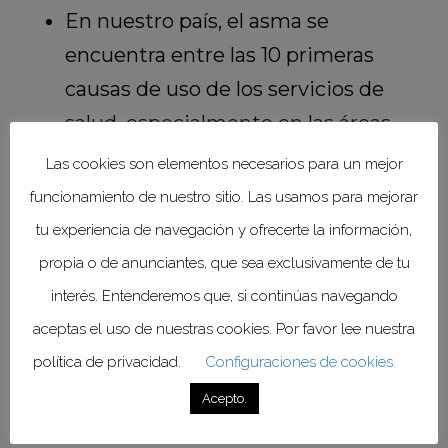
En nuestro país, el asma se
encuentra entre las 10 primeras
causas de uso de los servicios de
salud, especialmente en las áreas
de urgencia y consulta externa.
Las cookies son elementos necesarios para un mejor
funcionamiento de nuestro sitio. Las usamos para mejorar
En México, el padecimiento se
tu experiencia de navegación y ofrecerte la información,
posiciona entre las primeras 20
propia o de anunciantes, que sea exclusivamente de tu
causas de enfermedad, y del total
interés. Entenderemos que, si continúas navegando
de casos registrados, cerca del
aceptas el uso de nuestras cookies. Por favor lee nuestra
30% se presenta en el grupo de 5 a
política de privacidad.
Configuraciones de cookies.
14 años de edad.
Acepto.