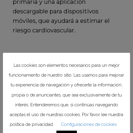
primaria y una aplicación
descargable para dispositivos
móviles, que ayudará a estimar el
riesgo cardiovascular.
Si le interesa conocer el curso, le
Las cookies son elementos necesarios para un mejor
recomendamos acceder al
funcionamiento de nuestro sitio. Las usamos para mejorar
siguiente enlace:
tu experiencia de navegación y ofrecerte la información,
propia o de anunciantes, que sea exclusivamente de tu
interés. Entenderemos que, si continúas navegando
aceptas el uso de nuestras cookies. Por favor lee nuestra
política de privacidad.
Configuraciones de cookies.