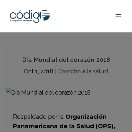
Día Mundial del corazón 2018
Oct 1, 2018
|
Derecho a la salud
Respaldado por la
Organización
Panamericana de la Salud (OPS),