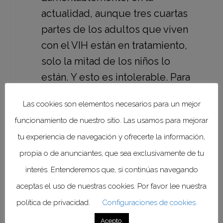
actualidad, aunque tres cuartas
partes de los adultos que viven
con el VIH están en tratamiento,
solo la mitad de los niños lo
están. Y esto es intolerable. Para
poner fin al sida, debemos abordar
Las cookies son elementos necesarios para un mejor
las desigualdades existentes en el
funcionamiento de nuestro sitio. Las usamos para mejorar
acceso a los recursos”.
tu experiencia de navegación y ofrecerte la información,
propia o de anunciantes, que sea exclusivamente de tu
“Tras cuatro décadas de
interés. Entenderemos que, si continúas navegando
respuesta al VIH, las
aceptas el uso de nuestras cookies. Por favor lee nuestra
desigualdades persisten en los
política de privacidad.
Configuraciones de cookies.
servicios más básicos, como el
acceso a las pruebas de
Acepto.