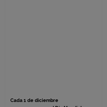
Los nuevos datos de ONUSIDA sobre
la respuesta mundial al VIH revelan
que durante los dos últimos años de
la COVID-19 y otras crisis mundiales,
el progreso contra la pandemia del
VIH ha decaído, los recursos se han
reducido y, como resultado, hay
millones de vidas en riesgo.
Cada 1 de diciembre