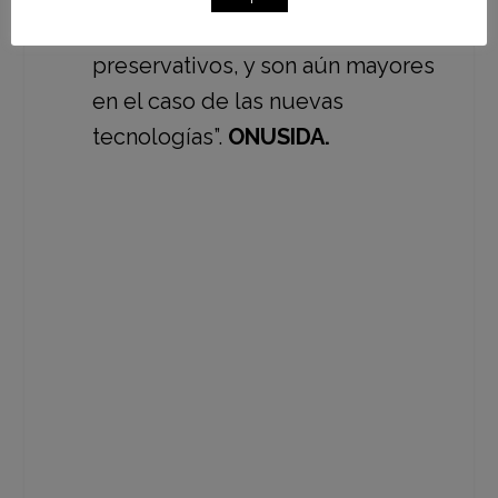
detección, el tratamiento y los
preservativos, y son aún mayores
en el caso de las nuevas
tecnologías”.
ONUSIDA.
Les compartimos que esta misma
semana, ONUSIDA liberó el informe
«Desigualdades peligrosas”
,
documento que nos muestra con
crudeza que no podremos poner fin al