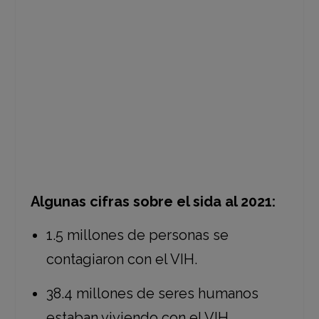
sida para 2030, meta a la que nos
comprometimos, y la principal razón
para no alcanzarla es la desigualdad.
Algunas cifras sobre el sida al 2021:
1.5 millones de personas se
contagiaron con el VIH.
38.4 millones de seres humanos
estaban viviendo con el VIH.