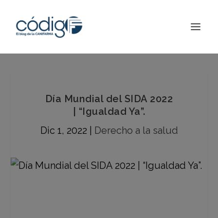
Día Mundial del SIDA 2022
| “Igualdad Ya”.
Dic 1, 2022
|
Derecho a la salud