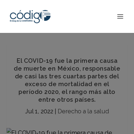
El COVID-19 fue la primera causa
de muerte en México, responsable
de casi las tres cuartas partes del
exceso de mortalidad en el
período 2020, el rango más alto
entre otros países.
Jul 1, 2022
|
Derecho a la salud