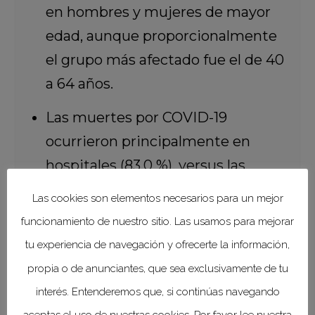
en hombres y mujeres de mayor
edad, aunque proporcionalmente
el grupo más afectado fue el de 40
a 64 años.
Las muertes por COVID-19
ocurrieron principalmente en
hospitales (83.0 %), versus las
personas que fallecieron por otras
Las cookies son elementos necesarios para un mejor
causas (32.8 %), y la mayoría
funcionamiento de nuestro sitio. Las usamos para mejorar
recibió atención médica en
tu experiencia de navegación y ofrecerte la información,
hospitales o servicios
propia o de anunciantes, que sea exclusivamente de tu
ambulatorios (95.2 % vs 80.6 %).
interés. Entenderemos que, si continúas navegando
aceptas el uso de nuestras cookies. Por favor lee nuestra