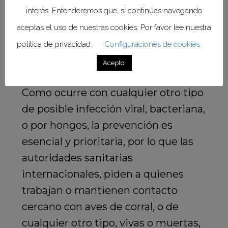
interés. Entenderemos que, si continúas navegando
investigación.
aceptas el uso de nuestras cookies. Por favor lee nuestra
política de privacidad.
Configuraciones de cookies.
Acepto.
Como ocurre con cualquier otro tipo
de posible infección viral, bacteriana,
o por hongos, la prevención es
esencial y prioritaria, por lo que las
autoridades sanitarias
internacionales, piden a quienes
trabajan o mantienen contacto
cercano con aves de corral, o de
cualquier otro tipo, vivas o muertas,