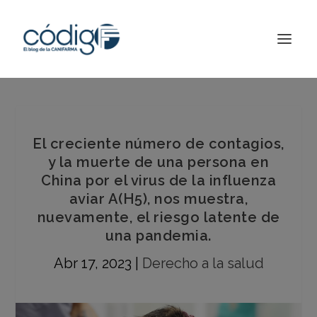
El creciente número de contagios,
y la muerte de una persona en
China por el virus de la influenza
aviar A(H5), nos muestra,
nuevamente, el riesgo latente de
una pandemia.
Abr 17, 2023
|
Derecho a la salud