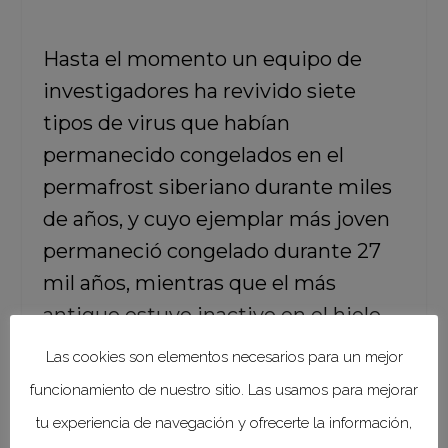
Hasta el momento un equipo de
investigadores ha revivido siete
tipos de virus que habían
permanecido congelados en el
permafrost siberiano durante miles
de años, y cuyo ejemplar más joven
permaneció congelado durante 27
mil años, mientras que el más
antiguo estuvo inactivo en el hielo
durante 48 mil 500 años,
Las cookies son elementos necesarios para un mejor
posicionándolo como el virus más
funcionamiento de nuestro sitio. Las usamos para mejorar
antiguo resucitado hasta el
tu experiencia de navegación y ofrecerte la información,
momento, y que en palabras de