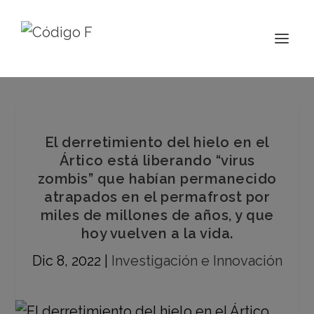
El derretimiento del hielo en el
Ártico está liberando “virus
zombis” que habían permanecido
atrapados en el permafrost por
miles de millones de años, y que
hoy vuelven a la vida.
Dic 8, 2022
|
Investigación e Innovación