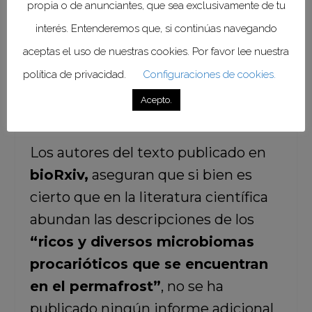
propia o de anunciantes, que sea exclusivamente de tu
Jean-Michel Claverie de la
interés. Entenderemos que, si continúas navegando
Universidad de Aix-Marseille en
aceptas el uso de nuestras cookies. Por favor lee nuestra
Francia,
quien junto con sus colegas
política de privacidad.
Configuraciones de cookies.
realizó esta hazaña:
“48.500 años
Acepto.
es un récord mundial”.
Los autores del texto publicado en
bioRxiv,
aseguran que si bien es
cierto que en la literatura científica
abundan las descripciones de los
“ricos y diversos microbiomas
procarióticos que se encuentran
en el permafrost”
, no se ha
publicado ningún informe adicional