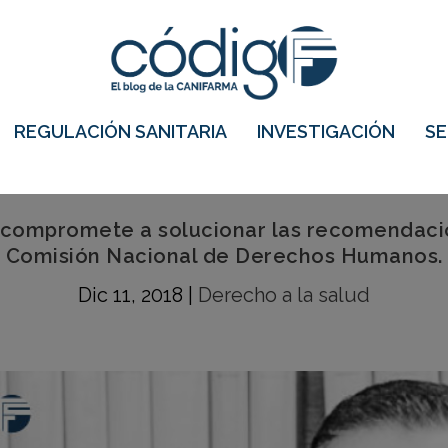
REGULACIÓN SANITARIA
INVESTIGACIÓN
S
compromete a solucionar las recomendacion
Comisión Nacional de Derechos Humanos.
Dic 11, 2018
|
Derecho a la salud