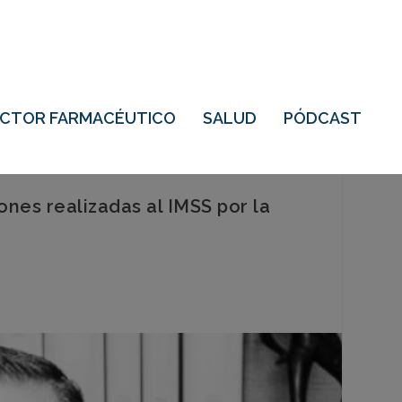
ECTOR FARMACÉUTICO
SALUD
PÓDCAST
es realizadas al IMSS por la