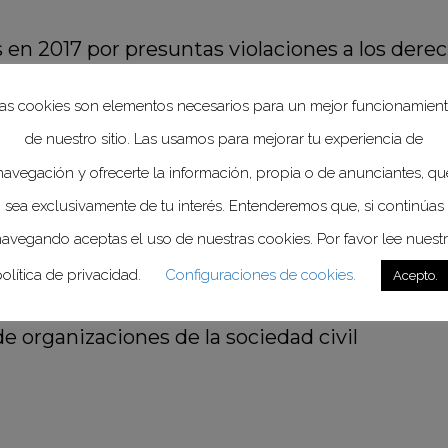
s en 2017 por presuntas violaciones a los der
on mil 78 casos; la SEP con 656 casos y el INA
as cookies son elementos necesarios para un mejor funcionamien
baja de la lista con 415 y 259 casos respecti
de nuestro sitio. Las usamos para mejorar tu experiencia de
navegación y ofrecerte la información, propia o de anunciantes, qu
sea exclusivamente de tu interés. Entenderemos que, si continúas
ron presentes: Luis Raúl González Pérez, Pre
z Arellano, Secretaria de Salud de la Ciudad
avegando aceptas el uso de nuestras cookies. Por favor lee nuest
nción y Promoción de Salud de la Secretaría d
olítica de privacidad.
Configuraciones de cookies.
Acepto.
onio Molpeceres, Coordinador residente del 
e organizaciones de la sociedad civil