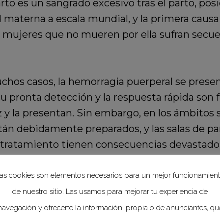
to es un sangrado excesivo tras el parto, pos
d materna a escala mundial, y la primera caus
 mujeres que no mueren por ella sufran secuel
chos casos, la hemorragia puerperal se presen
 su pronta detección y la respuesta rápida son 
 y la presentan. Sin embargo, en los ámbitos s
stán debidamente preparados, y las salas de p
l tratamiento tienen consecuencias devastado
s disminuir al máximo posible los daños per
as cookies son elementos necesarios para un mejor funcionamien
la hemorragia puerperal, la
Organización Mun
de nuestro sitio. Las usamos para mejorar tu experiencia de
inecología y Obstetricia (FIGO)
y la
Confede
navegación y ofrecerte la información, propia o de anunciantes, qu