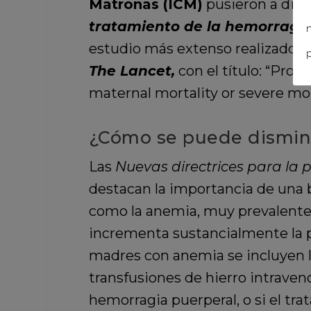
Matronas (ICM)
pusieron a disp
tratamiento de la hemorragia
n
estudio más extenso realizado h
p
The Lancet,
con el título: “Pro
maternal mortality or severe mor
¿Cómo se puede disminui
Las
Nuevas directrices para la 
destacan la importancia de una b
como la anemia, muy prevalente e
incrementa sustancialmente la p
madres con anemia se incluyen la 
transfusiones de hierro intraven
hemorragia puerperal, o si el tra