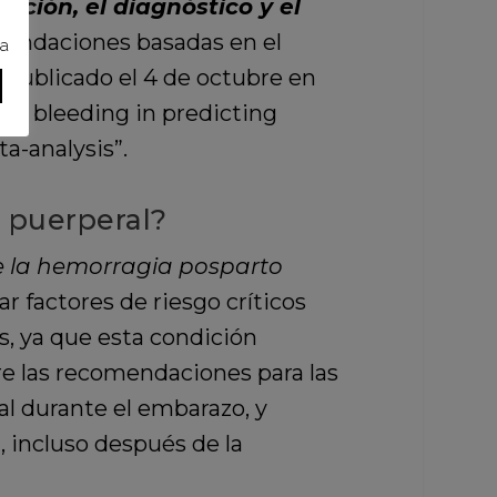
nción, el diagnóstico y el
endaciones basadas en el
ra
 publicado el 4 de octubre en
tum bleeding in predicting
a-analysis”.
 puerperal?
de la hemorragia posparto
 factores de riesgo críticos
s, ya que esta condición
e las recomendaciones para las
ral durante el embarazo, y
, incluso después de la