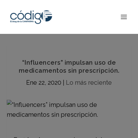
“Influencers” impulsan uso de
medicamentos sin prescripción.
Ene 22, 2020
|
Lo más reciente