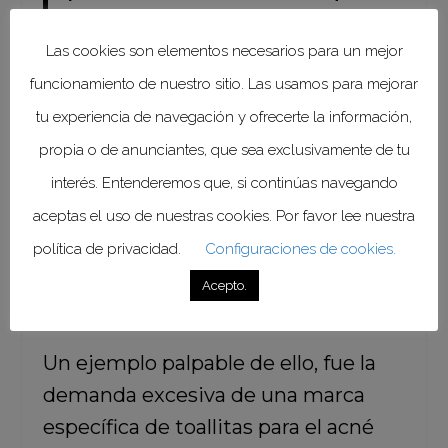
escuchan sus mensajes,
recomendaciones y las replican. Los
Las cookies son elementos necesarios para un mejor
influenciadores son líderes de opinión en
funcionamiento de nuestro sitio. Las usamos para mejorar
internet en sus respectivos campos y
transmiten sinceridad, naturalidad y
tu experiencia de navegación y ofrecerte la información,
cercanía a sus seguidores, los que, antes
propia o de anunciantes, que sea exclusivamente de tu
de buscar opinión sobre un determinado
interés. Entenderemos que, si continúas navegando
producto o servicio en la página web de
la empresa que lo publicita, con los
aceptas el uso de nuestras cookies. Por favor lee nuestra
riesgos de caer en publicidad engañosa
política de privacidad.
Configuraciones de cookies.
o desleal, prefieren acudir a su
influenciador habitual porque les
Acepto.
transmite mayor confianza”.
Un ejemplo palpable de ello, fue la
demanda excesiva de una marca
específica de toallitas para el acné