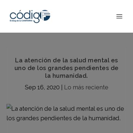
La atención de la salud mental es
uno de los grandes pendientes de
la humanidad.
Sep 16, 2020
|
Lo más reciente