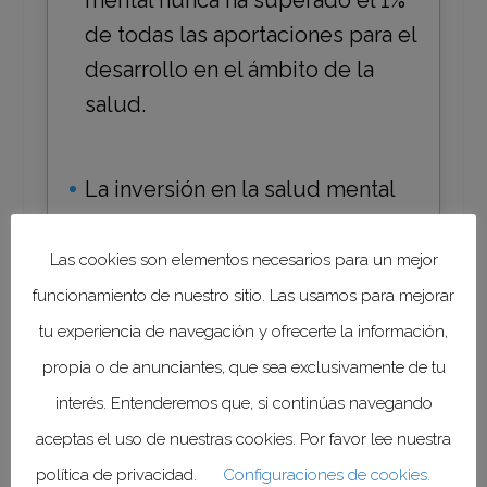
mental nunca ha superado el 1%
de todas las aportaciones para el
desarrollo en el ámbito de la
salud.
La inversión en la salud mental
tiene una de las mejores tasas
de retorno en el ámbito sanitario.
Las cookies son elementos necesarios para un mejor
Se estima que por cada dólar
funcionamiento de nuestro sitio. Las usamos para mejorar
invertido en la ampliación de los
tu experiencia de navegación y ofrecerte la información,
servicios de atención de los
propia o de anunciantes, que sea exclusivamente de tu
trastornos mentales comunes,
interés. Entenderemos que, si continúas navegando
como la depresión y la ansiedad,
aceptas el uso de nuestras cookies. Por favor lee nuestra
se obtiene un rendimiento de 5
política de privacidad.
Configuraciones de cookies.