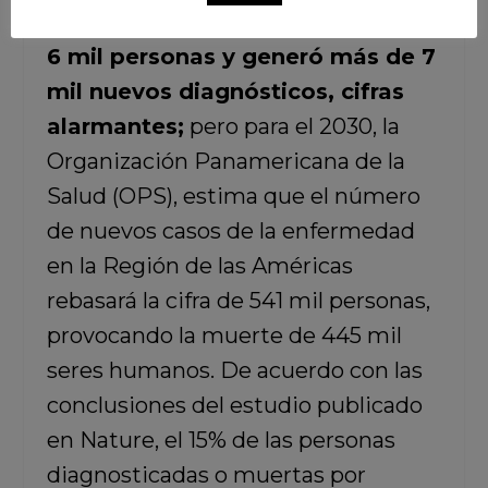
ocasionó en México la muerte de
6 mil personas y generó más de 7
mil nuevos diagnósticos, cifras
alarmantes;
pero para el 2030, la
Organización Panamericana de la
Salud (OPS), estima que el número
de nuevos casos de la enfermedad
en la Región de las Américas
rebasará la cifra de 541 mil personas,
provocando la muerte de 445 mil
seres humanos. De acuerdo con las
conclusiones del estudio publicado
en Nature, el 15% de las personas
diagnosticadas o muertas por