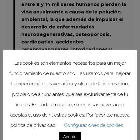
entre 8 y 14 mil seres humanos pierden la
vida anualmente a causa de la polución
ambiental, la que además de impulsar el
desarrollo de enfermedades
neurodegenerativas, osteoporosis,
cardiopatías, accidentes
cerebrovasculares, intoxicaciones y
accidentes de tránsito, entre otras, ahora
Las cookies son elementos necesarios para un mejor
sabemos que promueve el desarrollo del
cáncer de pulmón no dependiente del
funcionamiento de nuestro sitio. Las usamos para mejorar
consumo de tabaco, y productos
tu experiencia de navegación y ofrecerte la información,
similares.
propia o de anunciantes, que sea exclusivamente de tu
interés. Entenderemos que, si continúas navegando
aceptas el uso de nuestras cookies. Por favor lee nuestra
política de privacidad.
Configuraciones de cookies.
En 2020, el cáncer de pulmón
Acepto.