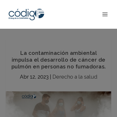
La contaminación ambiental
impulsa el desarrollo de cáncer de
pulmón en personas no fumadoras.
Abr 12, 2023
|
Derecho a la salud