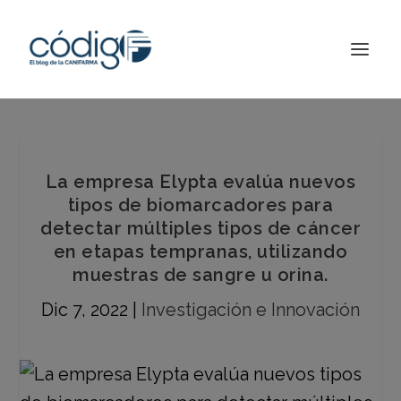
La empresa Elypta evalúa nuevos
tipos de biomarcadores para
detectar múltiples tipos de cáncer
en etapas tempranas, utilizando
muestras de sangre u orina.
Dic 7, 2022
|
Investigación e Innovación