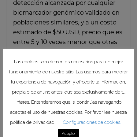
detección alcanzada por cualquier
biomarcador genómico validado en
poblaciones similares, y a un costo
estimado de $50 USD, precio que es
entre 5 y 10 veces menor que otras
pruebas de este tipo, lo que
potencialmente permitiría un
Las cookies son elementos necesarios para un mejor
amplio uso.
funcionamiento de nuestro sitio. Las usamos para mejorar
tu experiencia de navegación y ofrecerte la información,
Al respecto, el Dr. Volker Liebenberg.
propia o de anunciantes, que sea exclusivamente de tu
Director médico de Elypta, declaró:
“El
interés. Entenderemos que, si continúas navegando
diagnóstico temprano ofrece la mejor
oportunidad de curar el cáncer en la
aceptas el uso de nuestras cookies. Por favor lee nuestra
actualidad. Los biomarcadores
política de privacidad.
Configuraciones de cookies.
sistémicos pueden detectar el cáncer
antes de que los síntomas clínicos
Acepto.