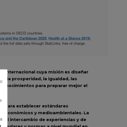
n internacional cuya misión es diseñar
n la prosperidad, la igualdad, las
to
conocimientos para preparar mejor el
e
os para establecer estándares
les, económicos y medioambientales. La
ra
s, el intercambio de experiencias y de
estándares y normas a nivel mundial en