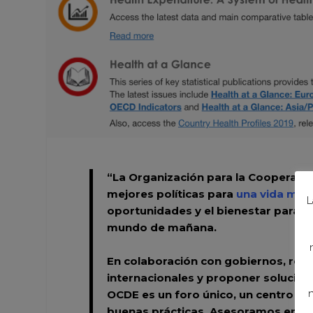
“La Organización para la Cooperació
mejores políticas para
una vida mej
L
oportunidades y el bienestar para t
mundo de mañana.
En colaboración con gobiernos, resp
internacionales y proponer solucio
n
OCDE es un foro único, un centro de 
buenas prácticas. Asesoramos en mat