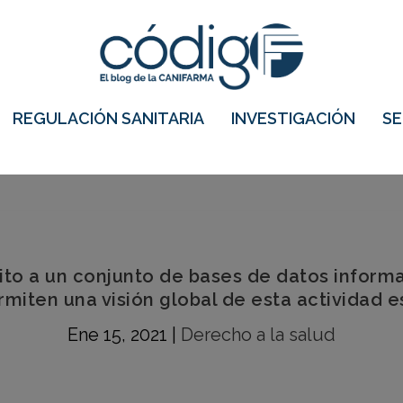
REGULACIÓN SANITARIA
INVESTIGACIÓN
S
o a un conjunto de bases de datos informat
miten una visión global de esta actividad e
Ene 15, 2021
|
Derecho a la salud