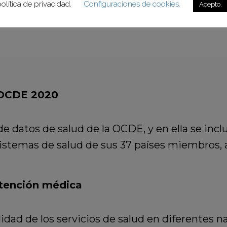
olítica de privacidad.
Configuraciones de cookies.
Acepto.
l desempeño económico y la creación de empleo al fom
cional”.
OCDE
a OCDE 2020
e datos de salud de la OCDE, y en ella se inc
sistemas de salud de sus 37 países miembros, 
atención médica
dad de los servicios de salud en diferentes na