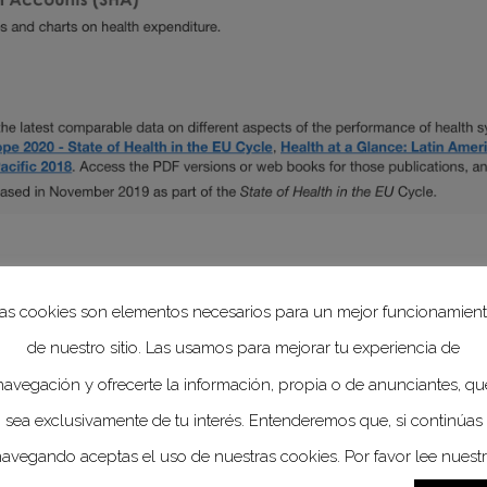
n y el Desarrollo Económicos (OCDE)
es una organizació
or
.
Nuestro objetivo es promover políticas que favorezca
as cookies son elementos necesarios para un mejor funcionamien
odas las personas. Nos avalan
60 años de experiencia
y 
de nuestro sitio. Las usamos para mejorar tu experiencia de
navegación y ofrecerte la información, propia o de anunciantes, qu
onsables de políticas públicas y ciudadanos, trabajam
sea exclusivamente de tu interés. Entenderemos que, si continúas
nes basadas en datos empíricos a diversos retos socia
avegando aceptas el uso de nuestras cookies. Por favor lee nuest
conocimientos para la recopilación de datos y el análisi
eria de políticas públicas y en el establecimiento de 