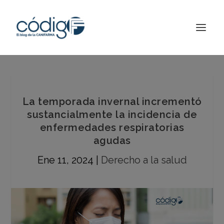
La temporada invernal incrementó
sustancialmente la incidencia de
enfermedades respiratorias
agudas
Ene 11, 2024
|
Derecho a la salud