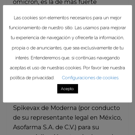
ómicron, es la de más fuerte
propagación en la región de las
Las cookies son elementos necesarios para un mejor
Américas.
funcionamiento de nuestro sitio. Las usamos para mejorar
tu experiencia de navegación y ofrecerte la información,
Por otra parte,
la Comisión Federal
propia o de anunciantes, que sea exclusivamente de tu
para la Protección de Riesgos
interés. Entenderemos que, si continúas navegando
Sanitarios (Cofepris) otorgó el 7 de
aceptas el uso de nuestras cookies. Por favor lee nuestra
diciembre del año pasado los
política de privacidad.
Configuraciones de cookies.
registros sanitarios a las vacunas
contra el SARS-CoV-2 a la vacuna
Acepto.
Comirnaty de Pfizer, y a la vacuna
Spikevax de Moderna
(por conducto
de su representante legal en México,
Asofarma S.A. de C.V.) para su