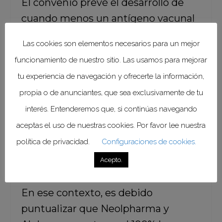
El convenio prevé el desarrollo de
cuando menos un antígeno vacunal
contra el virus SARS-CoV-2; realizar
Las cookies son elementos necesarios para un mejor
la evaluación preclínica toxicológica
funcionamiento de nuestro sitio. Las usamos para mejorar
de la respuesta celular y protectora
tu experiencia de navegación y ofrecerte la información,
del medicamento; efectuar el
propia o de anunciantes, que sea exclusivamente de tu
desarrollo farmacéutico del
interés. Entenderemos que, si continúas navegando
producto final para la administración
aceptas el uso de nuestras cookies. Por favor lee nuestra
en personas; así como planear y
política de privacidad.
Configuraciones de cookies.
desarrollar las Fases Clínicas I y II, en
seres humanos.
Acepto.
En ese contexto, es debido
puntualizar que Neolpharma y