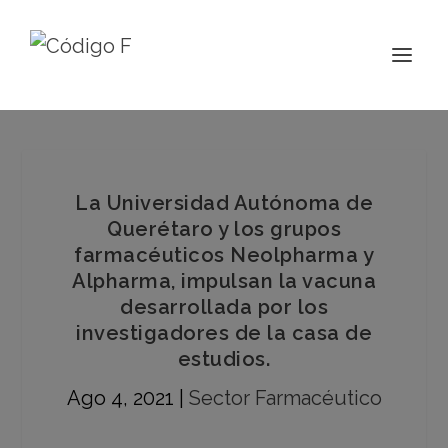
La Universidad Autónoma de
Querétaro y los grupos
farmacéuticos Neolpharma y
Alpharma, impulsan la vacuna
desarrollada por los
investigadores de la casa de
estudios.
Ago 4, 2021
|
Sector Farmacéutico