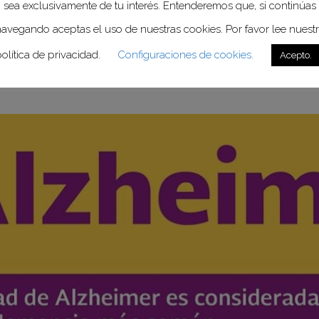
sea exclusivamente de tu interés. Entenderemos que, si continúas
 la puerta al conocimiento de otras enferme
avegando aceptas el uso de nuestras cookies. Por favor lee nuest
a, impulsando nuevos estudios que las abarqu
olítica de privacidad.
Configuraciones de cookies.
Acepto.