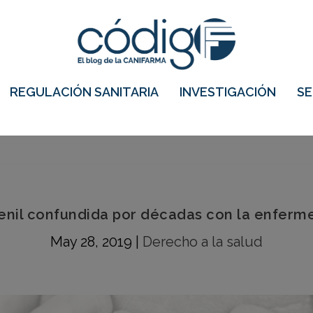
REGULACIÓN SANITARIA
INVESTIGACIÓN
S
nil confundida por décadas con la enferm
May 28, 2019
|
Derecho a la salud