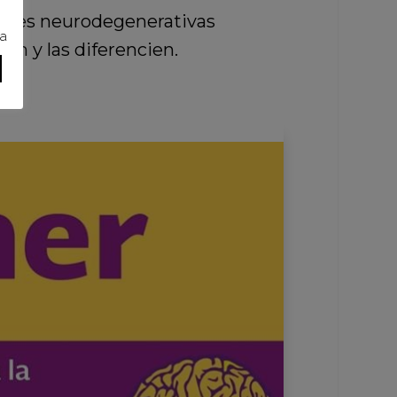
dades neurodegenerativas
ra
en y las diferencien.