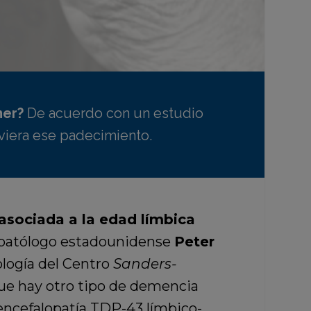
mer?
De acuerdo con un estudio
viera ese padecimiento.
asociada a la edad límbica
opatólogo estadounidense
Peter
logía del Centro
Sanders-
ue hay otro tipo de demencia
encefalopatía TDP-43 límbico-