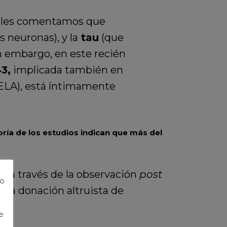
o, les comentamos que
 neuronas), y la
tau
(que
in embargo, en este recién
3,
implicada también en
ELA), está íntimamente
ría de los estudios indican que más del
s a través de la observación
post
to
 la donación altruista de
os.
e