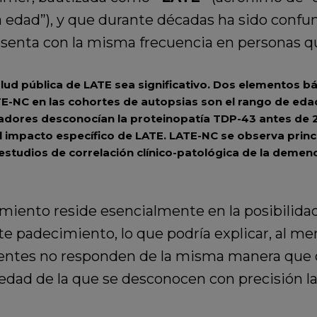
 edad”), y que durante décadas ha sido conf
esenta con la misma frecuencia en personas q
lud pública de LATE sea significativo.
Dos elementos bás
TE-NC
en las cohortes de autopsias son el rango de edad 
gadores desconocían la
proteinopatía TDP-43 antes de 
l impacto específico de LATE. LATE-NC se observa prin
studios de correlación clínico-patológica de la demenci
miento reside esencialmente en la posibilida
te padecimiento, lo que podría explicar, al me
ientes no responden de la misma manera que o
edad de la que se desconocen con precisión la