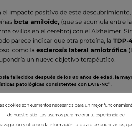
n el impacto positivo de este descubrimient
eínas
beta amiloide,
(que se acumula entre las
orma ovillos en el cerebro) con el Alzheimer. S
do parece indicar que otra proteína, la
TDP-4
oso, como la
esclerosis lateral amiotrófica
(
supondría un nuevo objetivo terapéutico.
psia fallecidos después de los 80 años de edad, la mayo
ísticas patológicas consistentes con LATE-NC”.
este grupo de investigadores han sido posible
as cookies son elementos necesarios para un mejor funcionamien
 que muestra paralelamente, la importancia de
de nuestro sitio. Las usamos para mejorar tu experiencia de
 como para la realización de estudios científic
navegación y ofrecerte la información, propia o de anunciantes, qu