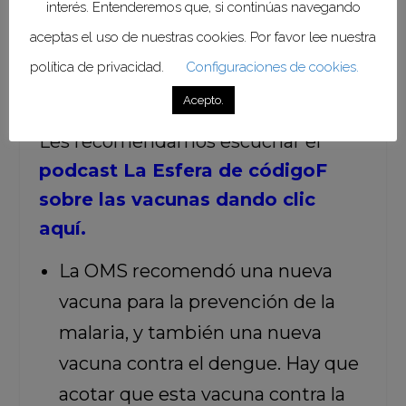
interés. Entenderemos que, si continúas navegando
por una enfermedad que puede
aceptas el uso de nuestras cookies. Por favor lee nuestra
prevenirse a través de la
política de privacidad.
Configuraciones de cookies.
vacunación.
Acepto.
Les recomendamos escuchar el
podcast La Esfera de códigoF
sobre las vacunas dando clic
aquí.
La OMS recomendó una nueva
vacuna para la prevención de la
malaria, y también una nueva
vacuna contra el dengue. Hay que
acotar que esta vacuna contra la