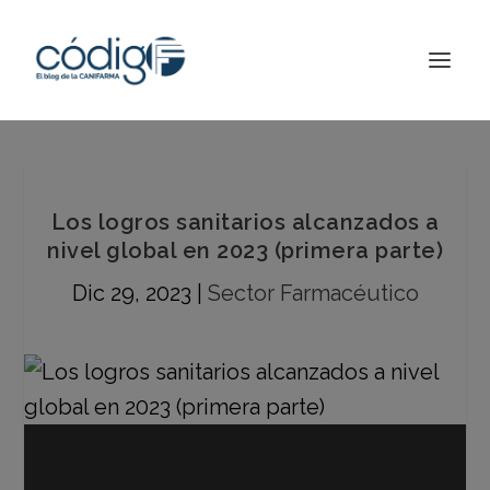
Los logros sanitarios alcanzados a
nivel global en 2023 (primera parte)
Dic 29, 2023
|
Sector Farmacéutico