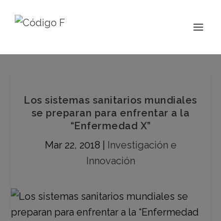
Los sistemas sanitarios mundiales
se preparan para enfrentar a la
“Enfermedad X”
Mar 22, 2018
|
Investigación e
Innovación