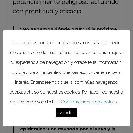
potencialmente peligroso, actuando
con prontitud y eficacia.
“No sabemos dónde ocurrirá la próxima
pandemia mundial, ni sabemos cuándo
Las cookies son elementos necesarios para un mejor
ocurrirá, lo que sí sabemos es que será
terriblemente costosa en vidas y dólares.
funcionamiento de nuestro sitio. Las usamos para mejorar
Con los viajes en avión (3 mil millones de
tu experiencia de navegación y ofrecerte la información,
viajeros cada año), la diseminación global
de cualquier nuevo patógeno ocurriría en
propia o de anunciantes, que sea exclusivamente de tu
cuestión de horas. Además del
interés. Entenderemos que, si continúas navegando
incalculable sufrimiento humano, las
aceptas el uso de nuestras cookies. Por favor lee nuestra
pérdidas económicas se medirían en
billones, incluidas las pérdidas de
política de privacidad.
Configuraciones de cookies.
turismo, comercio y confianza de los
Acepto.
consumidores, incluyendo también
problemas y desafíos políticos. Habrá 2
epidemias: una causada por el virus y la