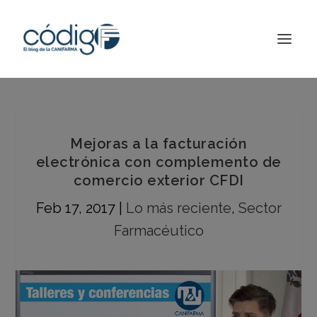
Mejoras a la facturación
electrónica con complemento de
comercio exterior CFDI
Feb 17, 2017
|
Lo más reciente
,
Sector
Farmacéutico