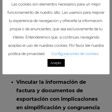
Las cookies son elementos necesarios para un mejor
Dicho complemento tiene tres
funcionamiento de nuestro sitio. Las usamos para mejorar
objetivos fundamentales:
tu experiencia de navegación y ofrecerte la información,
propia o de anunciantes, que sea exclusivamente de tu
Combatir la evasión vía
interés. Entenderemos que, si continúas navegando
facturación electrónica,
aceptas el uso de nuestras cookies. Por favor lee nuestra
eliminando cualquier otra
política de privacidad.
Configuraciones de cookies.
opción de comprobación en la
Acepto.
exportación de mercancías.
Vincular la información de
factura y documentos de
exportación con implicaciones
en simplificación y congruencia