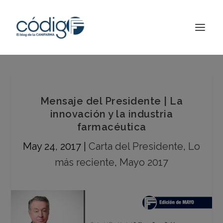
Mensaje del Presidente | La
innovación y la industria
farmacéutica
May 24, 2017
|
Carta del Presidente
,
Lo
más reciente
,
Mayo 2017