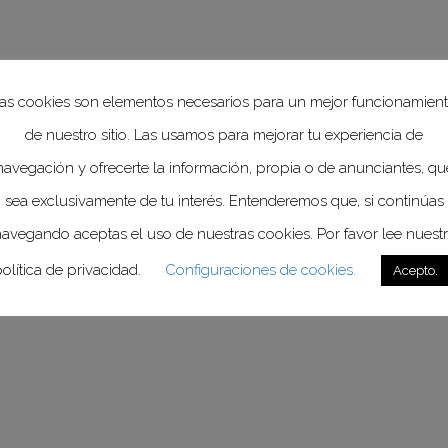
salvar vidas”, enfatizó.
S y estrategia MPOWER
as cookies son elementos necesarios para un mejor funcionamien
MS en México, José Gerardo Moya Medina
resal
de nuestro sitio. Las usamos para mejorar tu experiencia de
T)
,
firmado por 192 países, como herramienta cl
navegación y ofrecerte la información, propia o de anunciantes, qu
sea exclusivamente de tu interés. Entenderemos que, si continúas
avegando aceptas el uso de nuestras cookies. Por favor lee nuest
 de México en la
estrategia MPOWER
,
que incluy
olítica de privacidad.
Configuraciones de cookies.
Acepto.
población del humo, ofrecer ayuda para dejar de
ición de publicidad y aumentar impuestos al taba
acalera sigue siendo una amenaza importante.