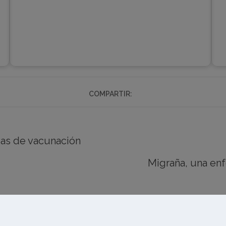
COMPARTIR:
asas de vacunación
Migraña, una en
Quiénes somos
Aviso de privacidad