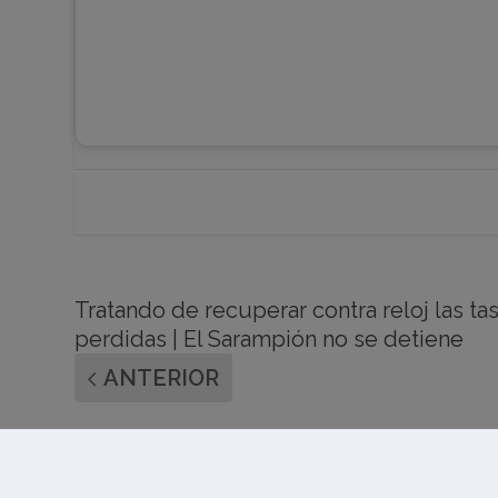
Tratando de recuperar contra reloj las t
perdidas | El Sarampión no se detiene
ANTERIOR