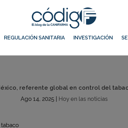
REGULACIÓN SANITARIA
INVESTIGACIÓN
S
éxico, referente global en control del taba
Ago 14, 2025
|
Hoy en las noticias