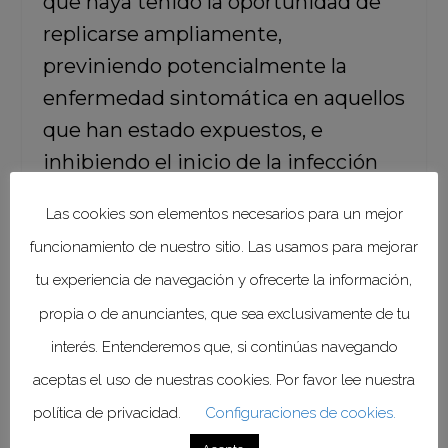
que haya tenido la oportunidad de
replicarse ampliamente,
previniendo potencialmente la
enfermedad sintomática en aquellos
que han estado expuestos, e
inhibiendo el inicio de la infección
en otros”.
Las cookies son elementos necesarios para un mejor
funcionamiento de nuestro sitio. Las usamos para mejorar
tu experiencia de navegación y ofrecerte la información,
propia o de anunciantes, que sea exclusivamente de tu
Principales características del
interés. Entenderemos que, si continúas navegando
ensayo EPIC-PEP.
aceptas el uso de nuestras cookies. Por favor lee nuestra
Estudio aleatorizado, doble ciego,
política de privacidad.
Configuraciones de cookies.
controlado con placebo.