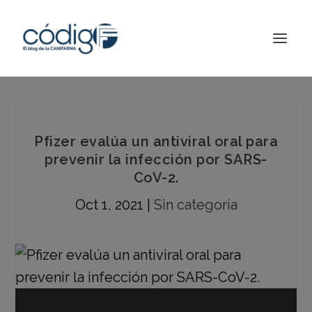
Pfizer evalúa un antiviral oral para
prevenir la infección por SARS-
CoV-2.
Oct 1, 2021
|
Sin categoría