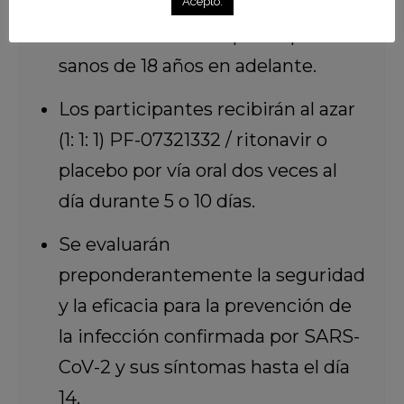
Acepto.
Al menos 2 mil 660 participantes
sanos de 18 años en adelante.
Los participantes recibirán al azar
(1: 1: 1) PF-07321332 / ritonavir o
placebo por vía oral dos veces al
día durante 5 o 10 días.
Se evaluarán
preponderantemente la seguridad
y la eficacia para la prevención de
la infección confirmada por SARS-
CoV-2 y sus síntomas hasta el día
14.