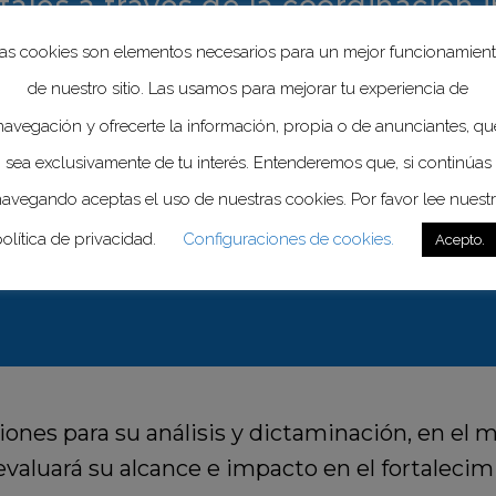
ales a través de la coordinación i
señala que la propuesta responde al compromi
as cookies son elementos necesarios para un mejor funcionamien
una estrategia orientada a consolidar un sist
de nuestro sitio. Las usamos para mejorar tu experiencia de
navegación y ofrecerte la información, propia o de anunciantes, qu
sea exclusivamente de tu interés. Entenderemos que, si continúas
e la participación de la SICT se realizará ba
avegando aceptas el uso de nuestras cookies. Por favor lee nuest
ique la invasión de competencias de otras depe
olítica de privacidad.
Configuraciones de cookies.
Acepto.
o de optimizar recursos, aprovechar capacidades
iones para su análisis y dictaminación, en el m
evaluará su alcance e impacto en el fortalecim