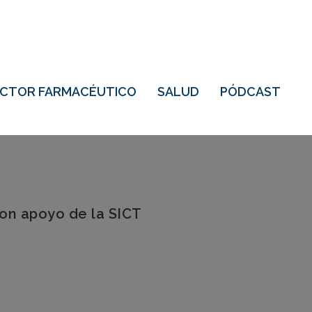
ECTOR FARMACÉUTICO
SALUD
PÓDCAST
con apoyo de la SICT