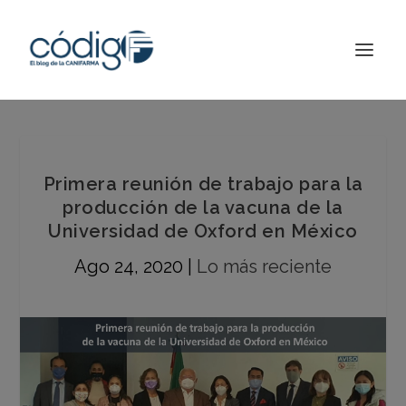
Primera reunión de trabajo para la
producción de la vacuna de la
Universidad de Oxford en México
Ago 24, 2020
|
Lo más reciente