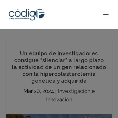
Un equipo de investigadores
consigue “silenciar” a largo plazo
la actividad de un gen relacionado
con la hipercolesterolemia
genética y adquirida
Mar 20, 2024
|
Investigación e
Innovación