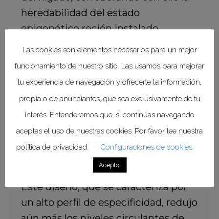
heredabilidad del estado
epigenético recién instalado.
Las cookies son elementos necesarios para un mejor
funcionamiento de nuestro sitio. Las usamos para mejorar
tu experiencia de navegación y ofrecerte la información,
“Las mejoras en el diseño de la
propia o de anunciantes, que sea exclusivamente de tu
construcción dieron como resultado
interés. Entenderemos que, si continúas navegando
el desarrollo de una configuración
aceptas el uso de nuestras cookies. Por favor lee nuestra
todo en uno que denominamos
política de privacidad.
Configuraciones de cookies.
represor transcripcional de
Acepto.
ingeniería evolucionada (EvoETR).
Este diseño, que se caracteriza por
un alto perfil de especificidad, redujo
aún más los niveles circulantes de