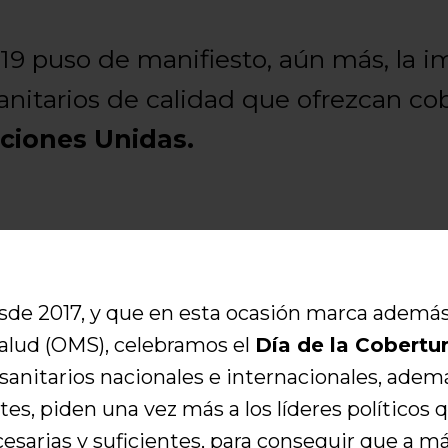
 puso de manifiesto, aún más, la im
nitarios de calidad que ofrezcan cob
ciones Unidas.
de 2017, y que en esta ocasión marca además e
Salud (OMS), celebramos el
Día de la Cobertur
 sanitarios nacionales e internacionales, ade
s, piden una vez más a los líderes políticos 
ecesarias y suficientes, para conseguir que a 