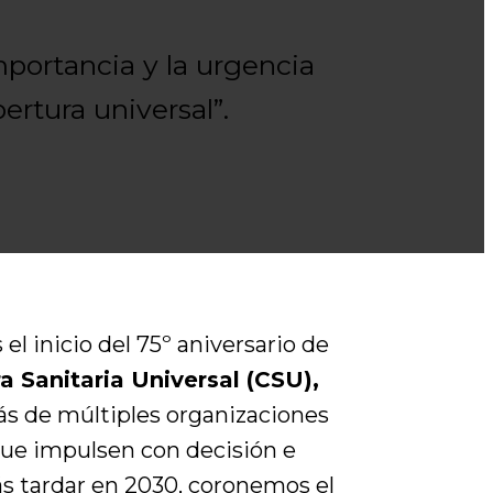
portancia y la urgencia
ertura universal”.
l inicio del 75º aniversario de
a Sanitaria Universal (CSU),
más de múltiples organizaciones
que impulsen con decisión e
más tardar en 2030, coronemos el