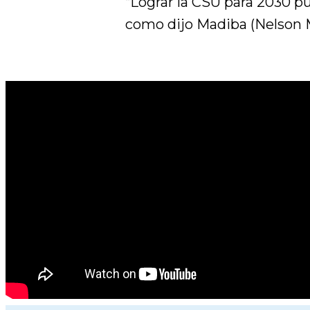
“Lograr la CSU para 2030 p
como dijo Madiba (Nelson M