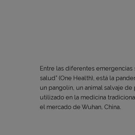
“Una sola salud” busca mejorar la
equilibrio e interdependencia que
Entre las diferentes emergencias s
salud” (One Health),
está la pande
un pangolín, un animal salvaje de 
utilizado en la medicina tradicio
el mercado de Wuhan, China.