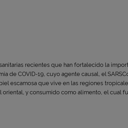
 salud de las personas, los animales y los ecosi
 hay entre todos ellos.
anitarias recientes que han fortalecido la import
mia de COVID-19, cuyo agente causal, el SARSCoV
piel escamosa que vive en las regiones tropicales
nal oriental, y consumido como alimento, el cual 