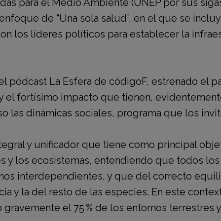
idas para el Medio Ambiente
(UNEP por sus sigas
enfoque de “Una sola salud”,
en el que se incluy
con los líderes políticos para establecer la infrae
del pódcast
La Esfera de códigoF,
estrenado el p
y el fortísimo impacto que tienen,
evidentemente
uso las dinámicas sociales, programa que los in
egral y unificador que tiene como principal obje
es y los ecosistemas,
entendiendo que todos los
mos interdependientes, y que del correcto equil
ia y la del resto de las especies. En este contex
 gravemente el 75 % de los entornos terrestres y