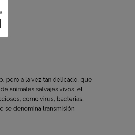
ra
o, pero a la vez tan delicado, que
e animales salvajes vivos, el
ciosos, como virus, bacterias,
 que se denomina
transmisión