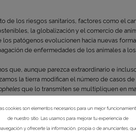
o de los riesgos sanitarios, factores como el ca
sostenibles, la globalización y el comercio de ani
e los patógenos evolucionen hacia nuevas form
pagación de enfermedades de los animales a lo
os que, aunque parezca extraordinario e incluso 
lizamos la tierra modifican el número de casos de
opheles
que lo transmiten se multipliquen en ma
ras áreas geográficas que les eran inaccesibles
es aegypti,
que transmiten Dengue, Zika, Chikun
as cookies son elementos necesarios para un mejor funcionamien
de nuestro sitio. Las usamos para mejorar tu experiencia de
navegación y ofrecerte la información, propia o de anunciantes, qu