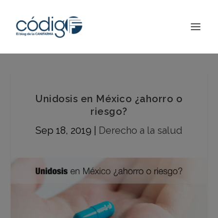
Unidosis en México ¿ahorro o
riesgo?
Sep 18, 2019
|
Derecho a la salud