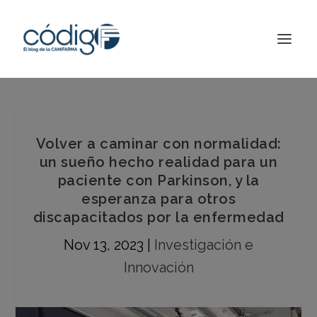
Volver a caminar con normalidad:
un sueño hecho realidad para un
paciente con Parkinson, y la
esperanza para otros
discapacitados por la enfermedad
Nov 13, 2023
|
Investigación e
Innovación