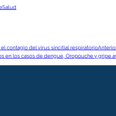
 contagio del virus sincitial respiratorio
Anterio
os en los casos de dengue, Oropouche y gripe av