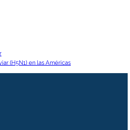
r
iar (H5N1) en las Américas