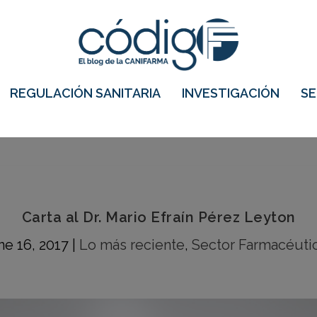
REGULACIÓN SANITARIA
INVESTIGACIÓN
S
Carta al Dr. Mario Efraín Pérez Leyton
ne 16, 2017
|
Lo más reciente
,
Sector Farmacéuti