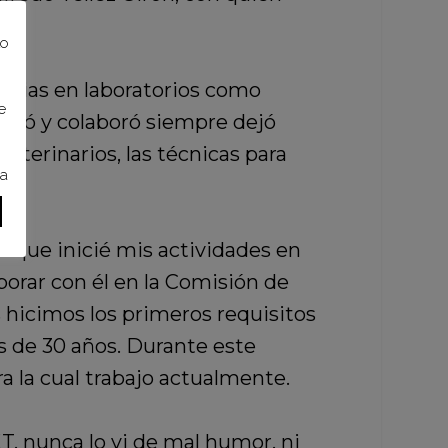
to
orias en laboratorios como
e
bajó y colaboró siempre dejó
terinarios, las técnicas para
ra
 que inicié mis actividades en
aborar con él en la Comisión de
 hicimos los primeros requisitos
s de 30 años. Durante este
a la cual trabajo actualmente.
, nunca lo vi de mal humor, ni