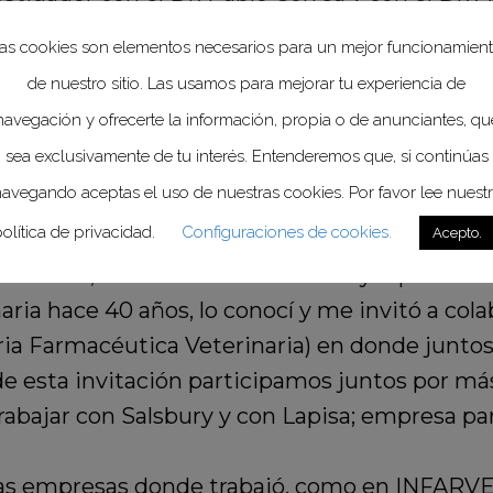
ulsionada de Newcastle.
as cookies son elementos necesarios para un mejor funcionamien
de nuestro sitio. Las usamos para mejorar tu experiencia de
iológicos, me tocó estar cerca de sus trayect
navegación y ofrecerte la información, propia o de anunciantes, qu
aboratorios; en diferentes empresas donde tra
sea exclusivamente de tu interés. Entenderemos que, si continúas
 conocimientos enseñando a generaciones de ve
avegando aceptas el uso de nuestras cookies. Por favor lee nuest
s veterinarios.
olítica de privacidad.
Configuraciones de cookies.
Acepto.
ctamente, lo considero mi mentor ya que desde
aria hace 40 años, lo conocí y me invitó a col
ia Farmacéutica Veterinaria) en donde juntos
de esta invitación participamos juntos por má
bajar con Salsbury y con Lapisa; empresa par
as empresas donde trabajó, como en INFARVET