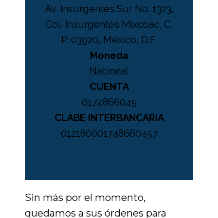
Av. Insurgentes Sur No. 1323,
Col. Insurgentes Mixcoac, C.
P. 03920, México, D.F.
Moneda
Nacional
CUENTA
0174866045
CLABE INTERBANCARIA
012180001748660457
Sin más por el momento,
quedamos a sus órdenes para