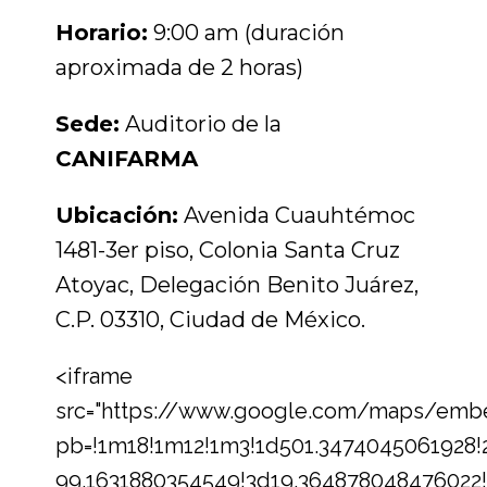
Horario:
9:00 am (duración
aproximada de 2 horas)
Sede:
Auditorio de la
CANIFARMA
Ubicación:
Avenida Cuauhtémoc
1481-3er piso, Colonia Santa Cruz
Atoyac, Delegación Benito Juárez,
C.P. 03310, Ciudad de México.
<iframe
src="https://www.google.com/maps/emb
pb=!1m18!1m12!1m3!1d501.3474045061928!
99.1631880354549!3d19.364878048476022!