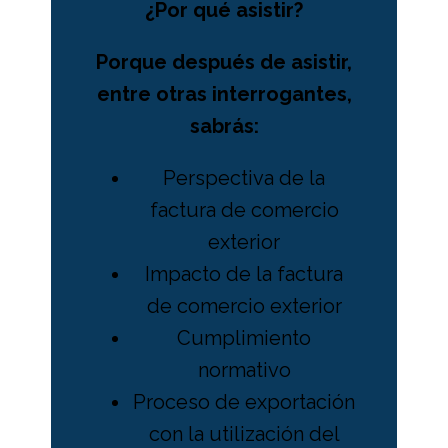
¿Por qué asistir?
Porque después de asistir,
entre otras interrogantes,
sabrás:
Perspectiva de la
factura de comercio
exterior
Impacto de la factura
de comercio exterior
Cumplimiento
normativo
Proceso de exportación
con la utilización del