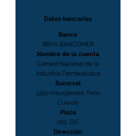
Datos bancarios
Banco
BBVA BANCOMER
Nombre de la cuenta
Cámara Nacional de la
Industria Farmacéutica
Sucursal
3452 Insurgentes, Félix
Cuevas
Plaza
001, D.F.
Dirección