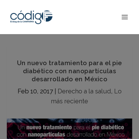
Un nuevo tratamiento para el pie
diabético con nanopartículas
desarrollado en México
Feb 10, 2017
|
Derecho a la salud
,
Lo
más reciente