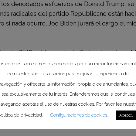
y los denodados esfuerzos de Donald Trump, su
ás radicales del partido Republicano están hac
 si nada ocurre, Joe Biden jurará el cargo el mi
U. a la OMS y al Acuerdo de París sobre el camb
inados por la administración de Trump contra la
as cookies son elementos necesarios para un mejor funcionamien
ción global en torno a la protección del medio am
de nuestro sitio. Las usamos para mejorar tu experiencia de
en aún más acuciantes, bajo el yugo de la pande
navegación y ofrecerte la información, propia o de anunciantes, qu
sea exclusivamente de tu interés. Entenderemos que, si continúas
, recuperamos las palabras emitidas por
Antonio Guterres,
 un debate sobre la gobernanza global después de la crisi
avegando aceptas el uso de nuestras cookies. Por favor lee nuest
emia es una prueba clara de cooperación internacional, 
olítica de privacidad.
Configuraciones de cookies.
Acepto.