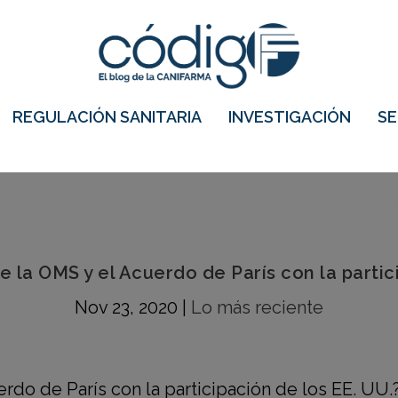
REGULACIÓN SANITARIA
INVESTIGACIÓN
S
la OMS y el Acuerdo de París con la partici
Nov 23, 2020
|
Lo más reciente