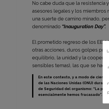
No cabe duda que la resistencia 
asesores legales y los miembros m
una suerte de camino minado, pero
denominado
“Inauguration Day”.
El prometido regreso de los EE. U
otras acciones, duros golpes prop
L
equilibrio, la unidad y la coopera
sensibles temas), las que se hac
En este contexto, y a modo de cierre
de las Naciones Unidas (ONU) durante
n
de Seguridad del organismo: “La pand
p
esencialmente hemos fracasado”.