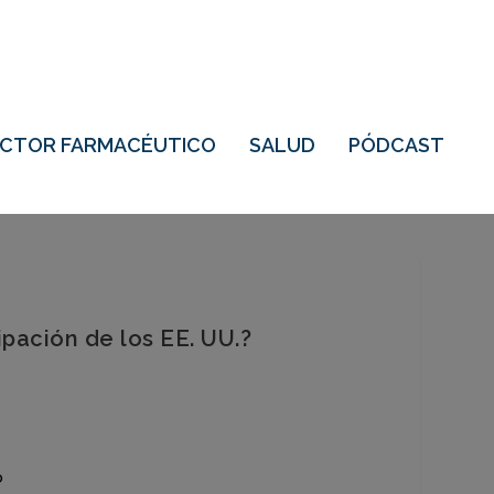
ECTOR FARMACÉUTICO
SALUD
PÓDCAST
pación de los EE. UU.?